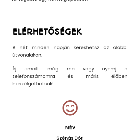
ELÉRHETŐSÉGEK
A hét minden napján kereshetsz az alábbi
útvonalakon.
Írj emailt még ma vagy nyomj a
telefonszámomra és máris élőben
beszélgethetünk!
NÉV
Szénás Dóri