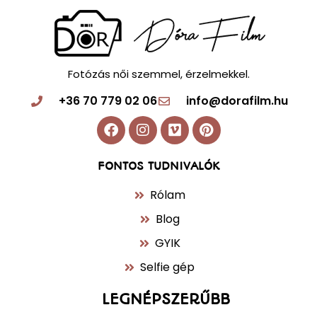
Fotózás női szemmel, érzelmekkel.
+36 70 779 02 06
info@dorafilm.hu
FONTOS TUDNIVALÓK
Rólam
Blog
GYIK
Selfie gép
LEGNÉPSZERŰBB