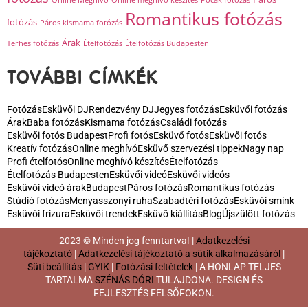
Romantikus fotózás
fotózás
Páros kismama fotózás
Árak
Terhes fotózás
Ételfotózás
Ételfotózás Budapesten
TOVÁBBI CÍMKÉK
Fotózás
Esküvői DJ
Rendezvény DJ
Jegyes fotózás
Esküvői fotózás
Árak
Baba fotózás
Kismama fotózás
Családi fotózás
Esküvői fotós Budapest
Profi fotós
Esküvő fotós
Esküvői fotós
Kreatív fotózás
Online meghívó
Esküvő szervezési tippek
Nagy nap
Profi ételfotós
Online meghívó készítés
Ételfotózás
Ételfotózás Budapesten
Esküvői videó
Esküvői videós
Esküvői videó árak
Budapest
Páros fotózás
Romantikus fotózás
Stúdió fotózás
Menyasszonyi ruha
Szabadtéri fotózás
Esküvői smink
Esküvői frizura
Esküvői trendek
Esküvő kiállítás
Blog
Újszülött fotózás
2023 © Minden jog fenntartva! |
Adatkezelési
tájékoztató
|
Adatkezelési tájékoztató a sütik alkalmazásáról
|
Süti beállítás
|
GYIK
|
Fotózási feltételek
| A HONLAP TELJES
TARTALMA
SZÉNÁS DÓRI
TULAJDONA. DESIGN ÉS
FEJLESZTÉS FELSŐFOKON.