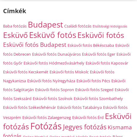
Címkék
Budapest
Baba fotózás
Családi fotózás
Elsőbbségi kidolgozás
Esküvő fotós
Esküvő
Esküvői fotós
Esküvői fotós Budapest
Esküvői fotós Békéscsaba
Esküvői
fotós Debrecen
Esküvői fotós Dunaújváros
Esküvői fotós Eger
Esküvői
fotós Győr
Esküvői fotós Hódmezővásárhely
Esküvői fotós Kaposvár
Esküvői fotós Kecskemét
Esküvői fotós Miskolc
Esküvői fotós
Nagykanizsa
Esküvői fotós Nyíregyháza
Esküvői fotós Pécs
Esküvői
fotós Salgótarján
Esküvői fotós Sopron
Esküvői fotós Szeged
Esküvői
fotós Szekszárd
Esküvői fotós Szolnok
Esküvői fotós Szombathely
Esküvői fotós Székesfehérvár
Esküvői fotós Tatabánya
Esküvői fotós
Esküvői
Veszprém
Esküvői fotós Zalaegerszeg
Esküvői fotós Érd
Fotózás
fotózás
Jegyes fotózás
Kismama
fotózás
Páros
Online Meghívó
Online meghívó készítés
Pocak fotózás