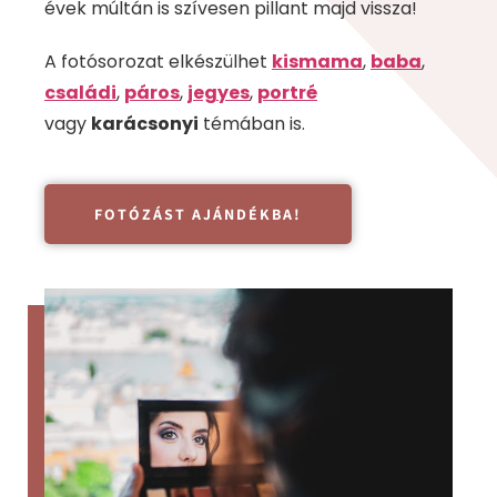
évek múltán is szívesen pillant majd vissza!
A fotósorozat elkészülhet
kismama
,
baba
,
családi
,
páros
,
jegyes
,
portré
vagy
karácsonyi
témában is.
FOTÓZÁST AJÁNDÉKBA!