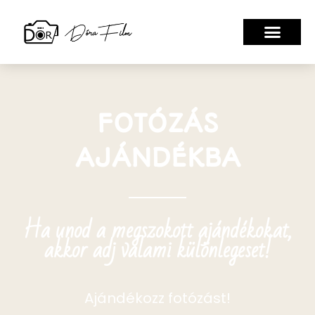
FOTÓZÁS
AJÁNDÉKBA
Ha unod a megszokott ajándékokat,
akkor adj valami különlegeset!
Ajándékozz fotózást!