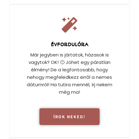
ÉVFORDULÓRA
Már jegyben is jártatok, házasok is
vagytok? OK! 🙂 Jöhet egy páratlan
élmény! De a legfontosabb, hogy
nehogy megfeledkezz erről a nemes
dátumról! Ha tutira mennél, írj nekem
még ma!
ÍROK NEKED!