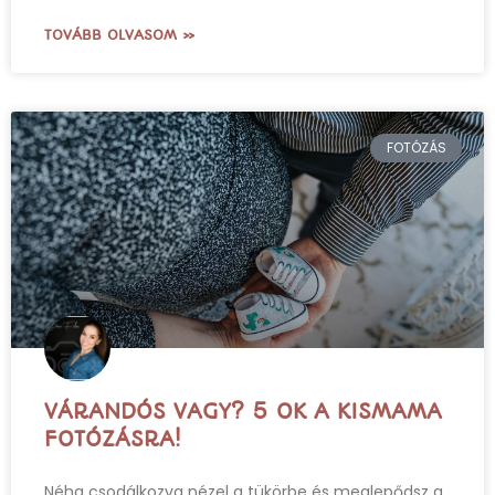
TOVÁBB OLVASOM »
FOTÓZÁS
VÁRANDÓS VAGY? 5 OK A KISMAMA
FOTÓZÁSRA!
Néha csodálkozva nézel a tükörbe és meglepődsz a