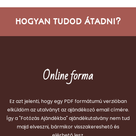
HOGYAN TUDOD ÁTADNI?
Online forma
ÍRJ NEKEM!
kor, azért előny is tud lenni! 🙂
hogy meglegyen online is mindig minden. A modern
Ez azt jelenti, hogy egy PDF formátumú verzióban
Miért készítem el így is? Mert szerintem fontos az,
elküldöm az utalványt az ajándékozó email címére.
#sohaelnemveszős
Így a "Fotózás Ajándékba" ajándékutalvány nem tud
majd elveszni, bármikor visszakereshető és
elérhető lesz.