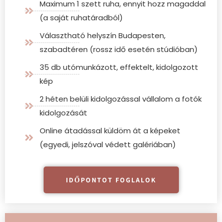
Maximum 1 szett ruha, ennyit hozz magaddal
(a saját ruhatáradból)
Választható helyszín Budapesten,
szabadtéren (rossz idő esetén stúdióban)
35 db utómunkázott, effektelt, kidolgozott
kép
2 héten belüli kidolgozással vállalom a fotók
kidolgozását
Online átadással küldöm át a képeket
(egyedi, jelszóval védett galériában)
IDŐPONTOT FOGLALOK