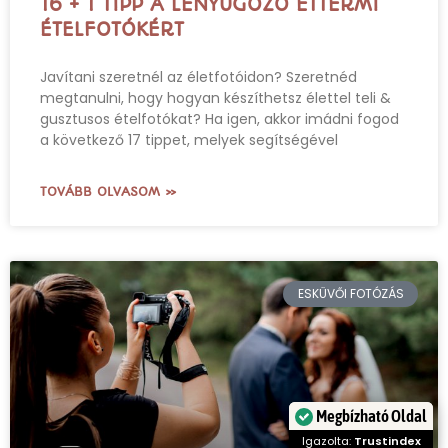
16 + 1 TIPP A LENYŰGÖZŐ ÉTTERMI
ÉTELFOTÓKÉRT
Javítani szeretnél az életfotóidon? Szeretnéd
megtanulni, hogy hogyan készíthetsz élettel teli &
gusztusos ételfotókat? Ha igen, akkor imádni fogod
a következő 17 tippet, melyek segítségével
TOVÁBB OLVASOM »
ESKÜVŐI FOTÓZÁS
Megbízható Oldal
Igazolta:
Trustindex