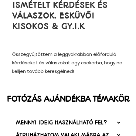
ISMÉTELT KÉRDÉSEK ÉS
VÁLASZOK. ESKÜVŐI
KISOKOS & GY.I.K
Összegyűjtöttem a leggyakrabban előforduló
kérdéseket és válaszokat egy csokorba, hogy ne
kelljen tovább keresgélned!
FOTÓZÁS AJÁNDÉKBA TÉMAKÖR
MENNYI IDEIG HASZNÁLHATÓ FEL?
ÁTRUHÁZHATOM VALAKI MÁSRA AZ