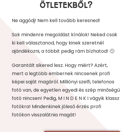
ÖTLETEKBŐL?
Ne aggódj! Nem kell tovább keresned!
Sok mindenre megoldást kínálok! Neked csak
ki kell választanod, hogy kinek szeretnél
ajándékozni, a többit pedig rám bízhatod! 🙂
Garantált sikered lesz. Hogy miért? Azért,
mert a legtöbb embernek nincsenek profi
képei saját magáról. Milliónyi szelfi, telefonos
fotó van, de egyetlen egyedi és szép minőségű
fotó nincsen! Pedig, M I N D E N K I vágyik klassz
fotókra! Mindenkinek jóleső érzés profi
fotókon visszalátnia magát!