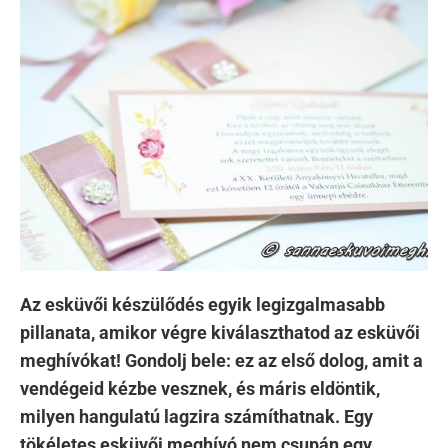
Az esküvői készülődés egyik legizgalmasabb
pillanata, amikor végre kiválaszthatod az esküvői
meghívókat! Gondolj bele: ez az első dolog, amit a
vendégeid kézbe vesznek, és máris eldöntik,
milyen hangulatú lagzira számíthatnak. Egy
tökéletes esküvői meghívó nem csupán egy