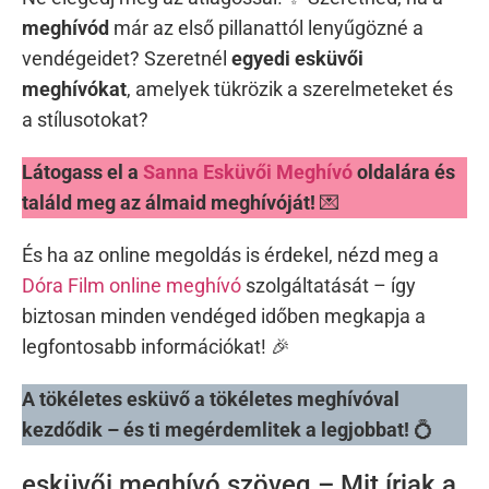
meghívód
már az első pillanattól lenyűgözné a
vendégeidet? Szeretnél
egyedi esküvői
meghívókat
, amelyek tükrözik a szerelmeteket és
a stílusotokat?
Látogass el a
Sanna Esküvői Meghívó
oldalára és
találd meg az álmaid meghívóját!
💌
És ha az online megoldás is érdekel, nézd meg a
Dóra Film online meghívó
szolgáltatását – így
biztosan minden vendéged időben megkapja a
legfontosabb információkat! 🎉
A tökéletes esküvő a tökéletes meghívóval
kezdődik – és ti megérdemlitek a legjobbat!
💍
esküvői meghívó szöveg – Mit írjak a