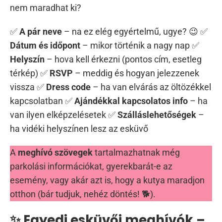
nem maradhat ki?
✅
A pár neve
– na ez elég egyértelmű, ugye? 😉 ✅
Dátum és időpont
– mikor történik a nagy nap ✅
Helyszín
– hova kell érkezni (pontos cím, esetleg
térkép) ✅
RSVP
– meddig és hogyan jelezzenek
vissza ✅
Dress code
– ha van elvárás az öltözékkel
kapcsolatban ✅
Ajándékkal kapcsolatos info
– ha
van ilyen elképzelésetek ✅
Szálláslehetőségek
–
ha vidéki helyszínen lesz az esküvő
A
meghívó szövegek
tartalmazhatnak még
parkolási információkat, gyerekbarát-e az
esemény, vagy akár azt is, hogy a kutya maradjon
otthon (bár tudjuk, nehéz döntés! 🐕).
✨ Egyedi esküvői meghívók –