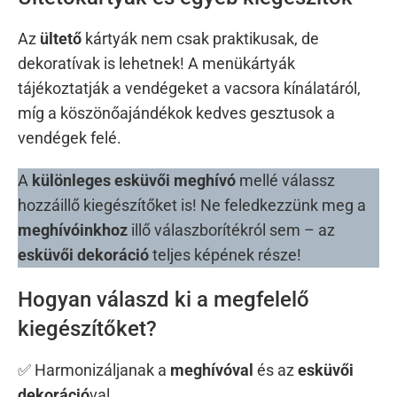
Az
ültető
kártyák nem csak praktikusak, de
dekoratívak is lehetnek! A menükártyák
tájékoztatják a vendégeket a vacsora kínálatáról,
míg a köszönőajándékok kedves gesztusok a
vendégek felé.
A
különleges esküvői meghívó
mellé válassz
hozzáillő kiegészítőket is! Ne feledkezzünk meg a
meghívóinkhoz
illő válaszborítékról sem – az
esküvői dekoráció
teljes képének része!
Hogyan válaszd ki a megfelelő
kiegészítőket?
✅ Harmonizáljanak a
meghívóval
és az
esküvői
dekoráció
val