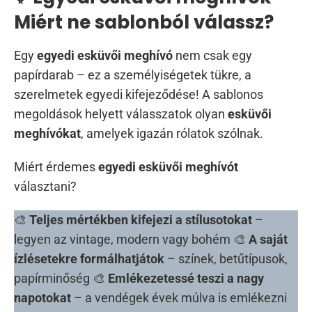
Miért ne sablonból válassz?
Egy
egyedi esküvői meghívó
nem csak egy
papírdarab – ez a személyiségetek tükre, a
szerelmetek egyedi kifejeződése! A sablonos
megoldások helyett válasszatok olyan
esküvői
meghívókat
, amelyek igazán rólatok szólnak.
Miért érdemes
egyedi esküvői meghívót
választani?
🎨
Teljes mértékben kifejezi a stílusotokat
–
legyen az vintage, modern vagy bohém 🎨
A saját
ízlésetekre formálhatjátok
– színek, betűtípusok,
papírminőség 🎨
Emlékezetessé teszi a nagy
napotokat
– a vendégek évek múlva is emlékezni