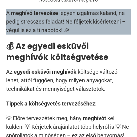
A
meghívó tervezése
legyen izgalmas kaland, ne
pedig stresszes feladat! Ne féljetek kísérletezni –
végül is ez a ti napotok! 🎉
💰 Az egyedi esküvői
meghívók költségvetése
Az
egyedi esküvői meghívók
költsége változó
lehet, attól függően, hogy milyen anyagokat,
technikákat és mennyiséget választotok.
Tippek a költségvetés tervezéséhez:
💡 Előre tervezzétek meg, hány
meghívót
kell
küldeni 💡 Kérjetek árajánlatot több helyről is 💡 Ne
spóroljatok a minőségen – ez az első benyomás!