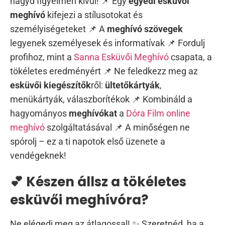
hagyd figyelmen kívül! 📌 Egy
egyedi esküvői
meghívó
kifejezi a stílusotokat és
személyiségeteket 📌 A
meghívó szövegek
legyenek személyesek és informatívak 📌 Fordulj
profihoz, mint a
Sanna Esküvői Meghívó
csapata, a
tökéletes eredményért 📌 Ne feledkezz meg az
esküvői kiegészítők
ről:
ültetőkártyák
,
menükártyák, válaszborítékok 📌 Kombináld a
hagyományos
meghívókat
a
Dóra Film online
meghívó
szolgáltatásával 📌 A minőségen ne
spórolj – ez a ti napotok első üzenete a
vendégeknek!
💕 Készen állsz a tökéletes
esküvői meghívóra?
Ne elégedj meg az átlagossal! ✨ Szeretnéd, ha a