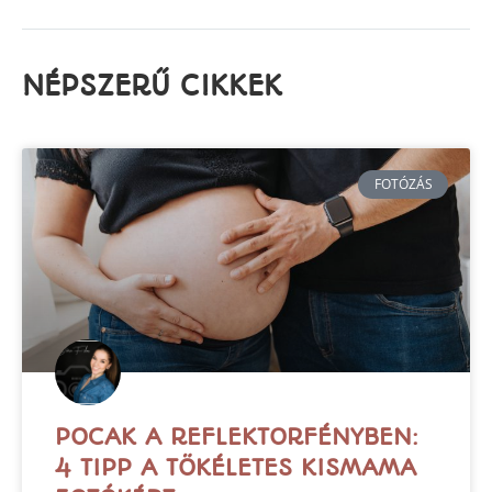
NÉPSZERŰ CIKKEK
FOTÓZÁS
POCAK A REFLEKTORFÉNYBEN:
4 TIPP A TÖKÉLETES KISMAMA