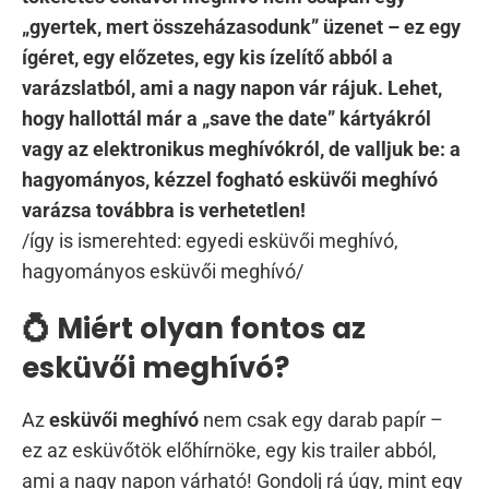
„gyertek, mert összeházasodunk” üzenet – ez egy
ígéret, egy előzetes, egy kis ízelítő abból a
varázslatból, ami a nagy napon vár rájuk. Lehet,
hogy hallottál már a „save the date” kártyákról
vagy az elektronikus meghívókról, de valljuk be: a
hagyományos, kézzel fogható esküvői meghívó
varázsa továbbra is verhetetlen!
/így is ismerehted: egyedi esküvői meghívó,
hagyományos esküvői meghívó/
💍 Miért olyan fontos az
esküvői meghívó?
Az
esküvői meghívó
nem csak egy darab papír –
ez az esküvőtök előhírnöke, egy kis trailer abból,
ami a nagy napon várható! Gondolj rá úgy, mint egy