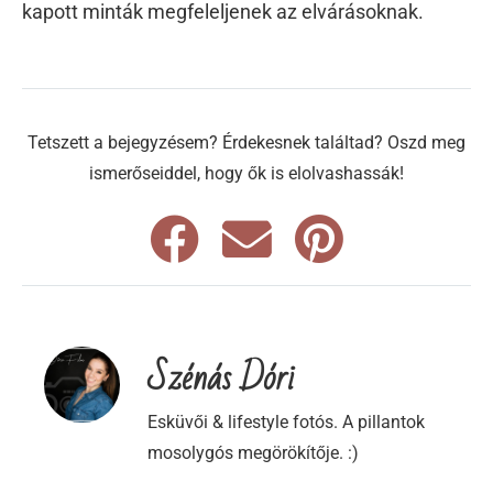
kapott minták megfeleljenek az elvárásoknak.
Tetszett a bejegyzésem? Érdekesnek találtad? Oszd meg
ismerőseiddel, hogy ők is elolvashassák!
Szénás Dóri
Esküvői & lifestyle fotós. A pillantok
mosolygós megörökítője. :)