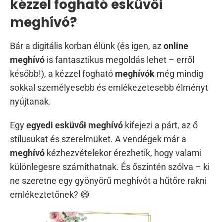
kézzel fogható esküvői
meghívó?
Bár a digitális korban élünk (és igen, az
online
meghívó
is fantasztikus megoldás lehet – erről
később!), a kézzel fogható
meghívók
még mindig
sokkal személyesebb és emlékezetesebb élményt
nyújtanak.
Egy
egyedi esküvői meghívó
kifejezi a párt, az ő
stílusukat és szerelmüket. A vendégek már a
meghívó
kézhezvételekor érezhetik, hogy valami
különlegesre számíthatnak. És őszintén szólva – ki
ne szeretne egy gyönyörű meghívót a hűtőre rakni
emlékeztetőnek? 😄