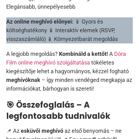
Elegánsabb, ünnepélyesebb
Az online meghívó előnyei:
📱 Gyors és
költséghatékony 📱 Interaktív elemek (RSVP,
visszaszámláló) 📱 Környezetbarát megoldás
A legjobb megoldás?
Kombináld a kettőt!
A
Dóra
Film online meghívó szolgáltatása
tökéletes
kiegészítője lehet a hagyományos, kézzel fogható
meghívóknak
– így minden vendéged megkapja az
információkat, bárhogyan is szereti!
🎯 Összefoglalás – A
legfontosabb tudnivalók
📌 Az
esküvői meghívó
az első benyomás – ne