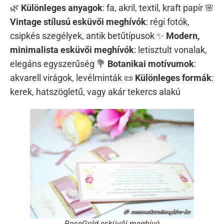
🌿
Különleges anyagok
: fa, akril, textil, kraft papír 🌸
Vintage stílusú esküvői meghívók
: régi fotók,
csipkés szegélyek, antik betűtípusok ✨
Modern,
minimalista esküvői meghívók
: letisztult vonalak,
elegáns egyszerűség 💐
Botanikai motívumok
:
akvarell virágok, levélminták 📜
Különleges formák
:
kerek, hatszögletű, vagy akár tekercs alakú
RoseGold esküvői meghívó