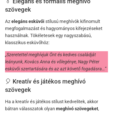
👔 Elegáns és formális meghívó
szövegek
Az
elegáns esküvői
stílusú meghívók kifinomult
megfogalmazást és hagyományos kifejezéseket
használnak. Tökéletesek egy nagyszabású,
klasszikus esküvőhöz:
„Szeretettel meghívjuk Önt és kedves családját
leányunk, Kovács Anna és vőlegénye, Nagy Péter
esküvői szertartására és az azt követő fogadásra…”
🎈 Kreatív és játékos meghívó
szövegek
Ha a kreatív és játékos stílust kedvelitek, akkor
bátran válasszatok olyan
meghívó szövegeket
,