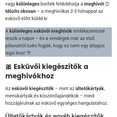
vagy
különleges
boríték feldobhatja a
meghívót
⏰
Időzíts okosan
– a meghívókat 2-3 hónappal az
esküvő előtt küldd ki
A
különleges esküvői meghívók
emlékezetessé
teszik a napot – és a vendégek már az első
pillanattól tudni fogják, hogy ez nem egy átlagos
lagzi lesz! 🎊
🎀 Esküvői kiegészítők a
meghívókhoz
Az
esküvői kiegészítők
– mint az
ültetőkártyák
,
menükártyák és köszönőajándékok – mind
hozzájárulnak az esküvő egységes hangulatához.
Ültetőkártyák és egyéb kiegészítők