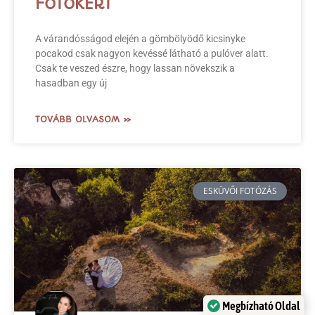
FOTÓKÉRT
A várandósságod elején a gömbölyödő kicsinyke
pocakod csak nagyon kevéssé látható a pulóver alatt.
Csak te veszed észre, hogy lassan növekszik a
hasadban egy új
TOVÁBB OLVASOM »
ESKÜVŐI FOTÓZÁS
Megbízható Oldal