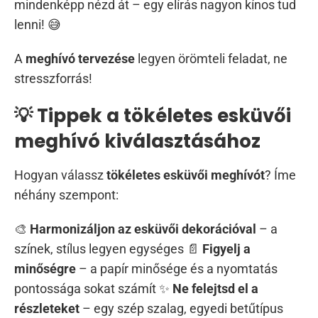
mindenképp nézd át – egy elírás nagyon kínos tud
lenni! 😅
A
meghívó tervezése
legyen örömteli feladat, ne
stresszforrás!
💡 Tippek a tökéletes esküvői
meghívó kiválasztásához
Hogyan válassz
tökéletes esküvői meghívót
? Íme
néhány szempont:
🎨
Harmonizáljon az esküvői dekorációval
– a
színek, stílus legyen egységes 📄
Figyelj a
minőségre
– a papír minősége és a nyomtatás
pontossága sokat számít ✨
Ne felejtsd el a
részleteket
– egy szép szalag, egyedi betűtípus