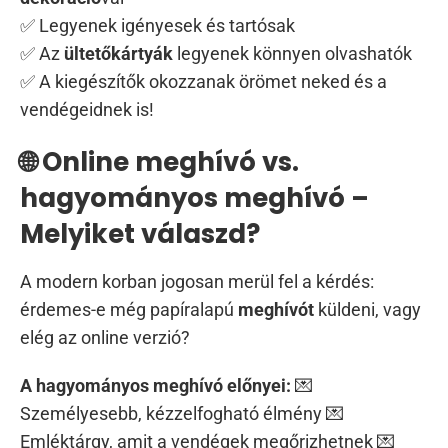
✅ Legyenek igényesek és tartósak
✅ Az
ültetőkártyák
legyenek könnyen olvashatók
✅ A kiegészítők okozzanak örömet neked és a
vendégeidnek is!
🌐 Online meghívó vs.
hagyományos meghívó –
Melyiket válaszd?
A modern korban jogosan merül fel a kérdés:
érdemes-e még papíralapú
meghívót
küldeni, vagy
elég az online verzió?
A hagyományos meghívó előnyei:
💌
Személyesebb, kézzelfogható élmény 💌
Emléktárgy, amit a vendégek megőrizhetnek 💌