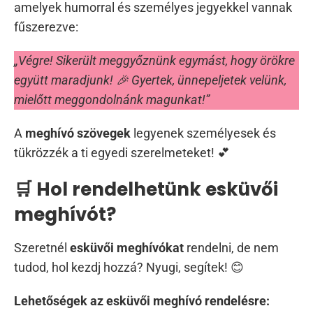
amelyek humorral és személyes jegyekkel vannak
fűszerezve:
„Végre! Sikerült meggyőznünk egymást, hogy örökre
együtt maradjunk! 🎉 Gyertek, ünnepeljetek velünk,
mielőtt meggondolnánk magunkat!”
A
meghívó szövegek
legyenek személyesek és
tükrözzék a ti egyedi szerelmeteket! 💕
🛒 Hol rendelhetünk esküvői
meghívót?
Szeretnél
esküvői meghívókat
rendelni, de nem
tudod, hol kezdj hozzá? Nyugi, segítek! 😊
Lehetőségek az esküvői meghívó rendelésre: