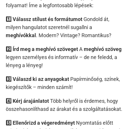
folyamat! Íme a legfontosabb lépések:
1️⃣ Válassz stílust és formátumot
Gondold át,
milyen hangulatot szeretnél sugallni a
meghívókkal
. Modern? Vintage? Romantikus?
2️⃣ Írd meg a meghívó szöveget
A
meghívó szöveg
legyen személyes és informatív – de ne feledd, a
lényeg a lényeg!
3️⃣ Válaszd ki az anyagokat
Papírminőség, színek,
kiegészítők – minden számít!
4️⃣ Kérj árajánlatot
Több helyről is érdemes, hogy
összehasonlíthasd az árakat és a szolgáltatásokat.
5️⃣ Ellenőrizd a végeredményt
Nyomtatás előtt