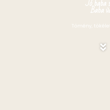
Jó baba s
Baba v
Tömény, tökéle