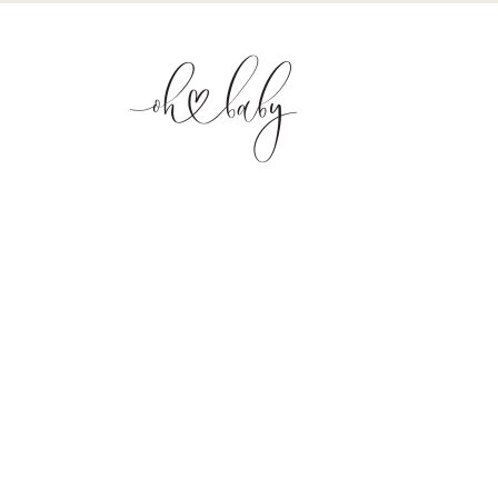
láll a lélegzete