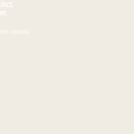
incs.
an.
tes csoda.