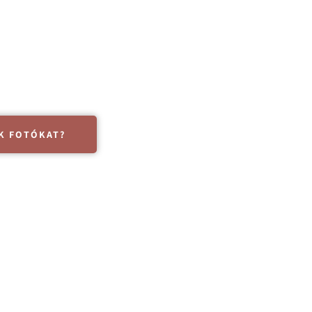
odálja az új élet születését.
odálatos fotókkal rögzítsük ezt.
K FOTÓKAT?