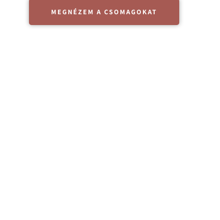
MEGNÉZEM A CSOMAGOKAT
letszakasz
 feje tetejére áll majd.
pok, hetek, s hónapok hamar elszaladnak.