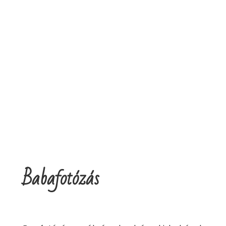
kamasz lesz, majd meglátod!
 kis életszakaszát a nagyvilágban.
Babafotózás