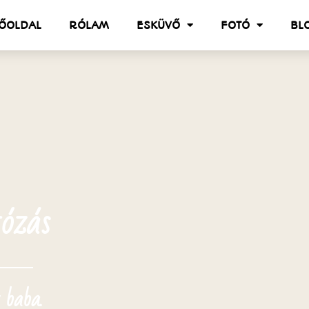
ŐOLDAL
RÓLAM
ESKÜVŐ
FOTÓ
BL
ózás
 baba.