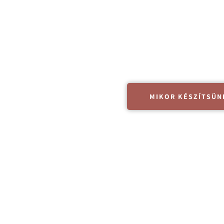
és mindenki tágra nyílt szemekkel cs
Ez önmagában elegendő ok arra, hogy cs
MIKOR KÉSZÍTSÜN