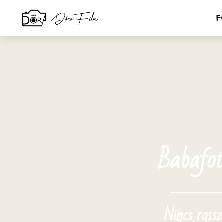
F
Babafot
Nincs rossz