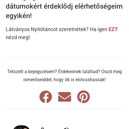
Esküvői fotós Székesfehérvár és az
ország egész területén! Szabad
dátumokért érdeklődj elérhetőségeim
egyikén!