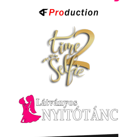
GYIK
Selfie gép
LEGNÉPSZERŰBB
Esküvői Fotózás
Páros, Jegyes Fotózás
Kismama Fotózás
Ajánlatkérés
EGYÜTTMŰKÖDŐ PARTNEREIM