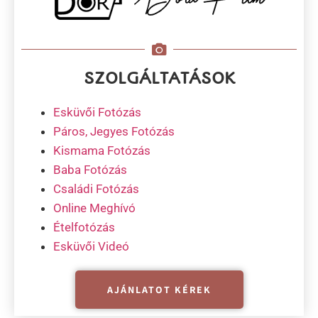
7.621
DJ FEREE - Hivatalos
Modern Rendezvény & Esküvő DJ Szolgáltatás
1 helyen