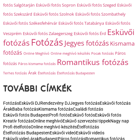
Címkék
Budapest
Baba fotózás
Családi fotózás
Elsőbbségi kidolgozás
Esküvő fotós
Esküvő
Esküvői fotós
Esküvői fotós Budapest
Esküvői fotós Békéscsaba
Esküvői
fotós Debrecen
Esküvői fotós Dunaújváros
Esküvői fotós Eger
Esküvői
fotós Győr
Esküvői fotós Hódmezővásárhely
Esküvői fotós Kaposvár
Esküvői fotós Kecskemét
Esküvői fotós Miskolc
Esküvői fotós
Nagykanizsa
Esküvői fotós Nyíregyháza
Esküvői fotós Pécs
Esküvői
fotós Salgótarján
Esküvői fotós Sopron
Esküvői fotós Szeged
Esküvői
fotós Szekszárd
Esküvői fotós Szolnok
Esküvői fotós Szombathely