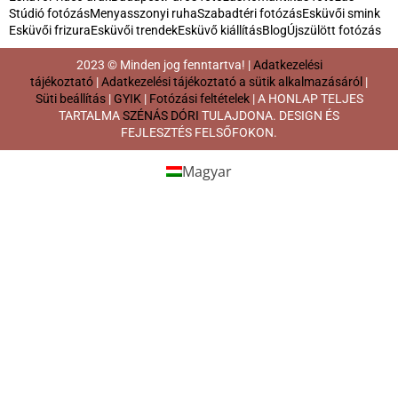
Esküvői fotós Székesfehérvár
Esküvői fotós Tatabánya
Esküvői fotós
Esküvői
Veszprém
Esküvői fotós Zalaegerszeg
Esküvői fotós Érd
Fotózás
fotózás
Jegyes fotózás
Kismama
fotózás
Páros
Online Meghívó
Online meghívó készítés
Pocak fotózás
Romantikus fotózás
fotózás
Páros kismama fotózás
Árak
Terhes fotózás
Ételfotózás
Ételfotózás Budapesten
TOVÁBBI CÍMKÉK
Fotózás
Esküvői DJ
Rendezvény DJ
Jegyes fotózás
Esküvői fotózás
Árak
Baba fotózás
Kismama fotózás
Családi fotózás
Esküvői fotós Budapest
Profi fotós
Esküvő fotós
Esküvői fotós
Kreatív fotózás
Online meghívó
Esküvő szervezési tippek
Nagy nap
Profi ételfotós
Online meghívó készítés
Ételfotózás
Ételfotózás Budapesten
Esküvői videó
Esküvői videós
Esküvői videó árak
Budapest
Páros fotózás
Romantikus fotózás
Stúdió fotózás
Menyasszonyi ruha
Szabadtéri fotózás
Esküvői smink
Esküvői frizura
Esküvői trendek
Esküvő kiállítás
Blog
Újszülött fotózás