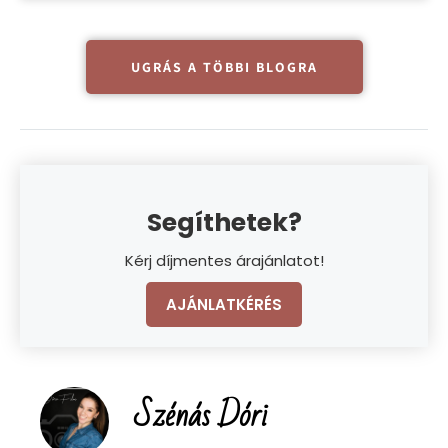
10 TIPP A TÖKÉLETES
TELEFONOS BABA- ÉS
GYERMEKFOTÓKÉRT
10 tipp a tökéletes baba- és gyermekfotókhoz Katt, katt!
Szinte korlátlan számú fényképet készíthetünk
szeretteinkről, és azonnal
megvizsgálhatjuk/megnézhetjük a kattintás utáni fotót.
Az okostelefon hatalmas
TOVÁBB OLVASOM »