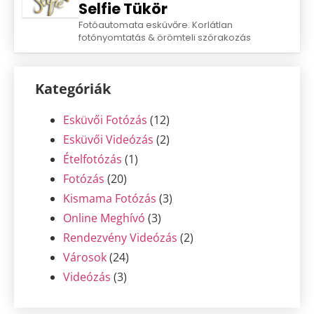
386
time2selfie - Az Exclusive
Selfie Tükör
Fotóautomata esküvőre. Korlátlan
fotónyomtatás & örömteli szórakozás