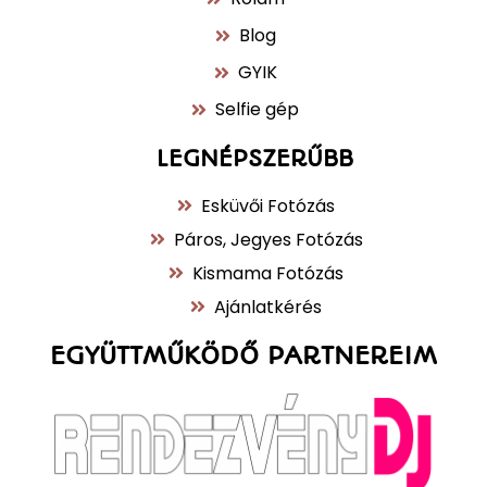
Fotózás női szemmel, érzelmekkel.
+36 70 779 02 06
info@dorafilm.hu
FONTOS TUDNIVALÓK
Rólam
Blog