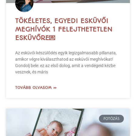
mosolygós megörökítője. :)
NÉPSZERŰ CIKKEK
ONLINE MEGHÍVÓ