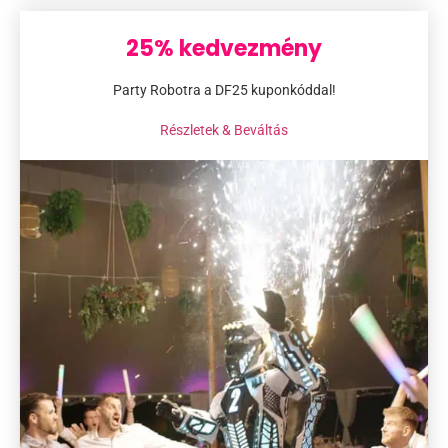
Kategóriák
Esküvői Fotózás
(12)
Esküvői Videózás
(2)
Ételfotózás
(1)
Fotózás
(20)
Kismama Fotózás
(3)
Online Meghívó
(3)
Rendezvény Videózás
(2)
Városok
(24)
Videózás
(3)
25% kedvezmény