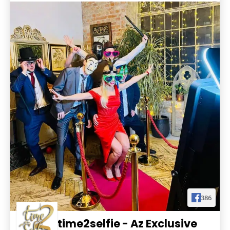
Látványos Nyitótánc
Itt mindent megtalálsz, ami egy igazán egyedi,
modern és látványos nyitótánchoz szükséges
GYAKRAN ISMÉTELT KÉRDÉSEK
GYIK
25% kedvezmény
Selfie Tükörre a DF25 kuponkóddal!
Részletek & Beváltás