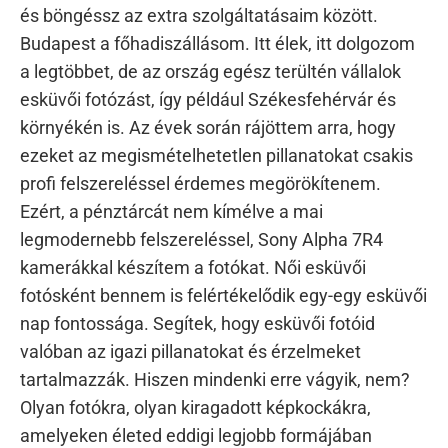
és böngéssz az extra szolgáltatásaim között.
Budapest a főhadiszállásom. Itt élek, itt dolgozom
a legtöbbet, de az ország egész terültén vállalok
esküvői fotózást, így például Székesfehérvár és
környékén is. Az évek során rájöttem arra, hogy
ezeket az megismételhetetlen pillanatokat csakis
profi felszereléssel érdemes megörökítenem.
Ezért, a pénztárcát nem kímélve a mai
legmodernebb felszereléssel, Sony Alpha 7R4
kamerákkal készítem a fotókat. Női esküvői
fotósként bennem is felértékelődik egy-egy esküvői
nap fontossága. Segítek, hogy esküvői fotóid
valóban az igazi pillanatokat és érzelmeket
tartalmazzák. Hiszen mindenki erre vágyik, nem?
Olyan fotókra, olyan kiragadott képkockákra,
amelyeken életed eddigi legjobb formájában