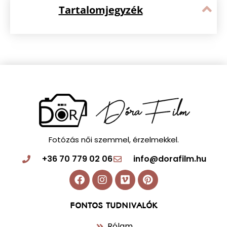
Nagykanizsa
Esküvői fotós Nyíregyháza
Esküvői fotós Pécs
Esküvői fotós Salgótarján
Esküvői fotós Sopron
Esküvői fotós
Szeged
Esküvői fotós Szekszárd
Esküvői fotós Szolnok
Esküvői fotós Szombathely
Esküvői fotós Székesfehérvár
Esküvői fotós Tatabánya
Esküvői fotós Veszprém
Esküvői
Esküvői
fotós Zalaegerszeg
Esküvői fotós Érd
Fotózás
fotózás
Jegyes fotózás
Kismama fotózás
Online Meghívó
Online meghívó készítés
Páros fotózás
Pocak fotózás
Páros kismama fotózás
Romantikus fotózás
Árak
Terhes fotózás
Ételfotózás
Ételfotózás Budapesten
Tartalomjegyzék