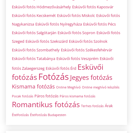
167
Party Robot
Egy különleges sztárfellépő akitől garantáltan
mindenkinek leesik az álla
Címkék
Budapest
Baba fotózás
Családi fotózás
Elsőbbségi
Esküvő fotós
Esküvő
kidolgozás
Esküvői fotós
Esküvői fotós Budapest
Esküvői fotós Békéscsaba
Esküvői fotós Debrecen
Esküvői
fotós Dunaújváros
Esküvői fotós Eger
Esküvői fotós Győr
Esküvői fotós Hódmezővásárhely
Esküvői fotós Kaposvár
Esküvői fotós Kecskemét
Esküvői fotós Miskolc
Esküvői fotós