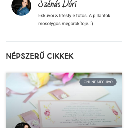
Látványos Nyitótáncot szeretnétek? Ha igen
EZT
nézd meg!
Tetszett a bejegyzésem? Érdekesnek találtad? Oszd meg
ismerőseiddel, hogy ők is elolvashassák!
Szénás Dóri
Esküvői & lifestyle fotós. A pillantok