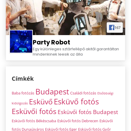
Party Robotra a DF25 kuponkóddal!
Részletek & Beváltás