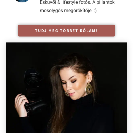
UGRÁS A TÖBBI BLOGRA
Segíthetek?
Kérj díjmentes árajánlatot!
AJÁNLATKÉRÉS
Szénás Dóri
Esküvői & lifestyle fotós. A pillantok
mosolygós megörökítője. :)