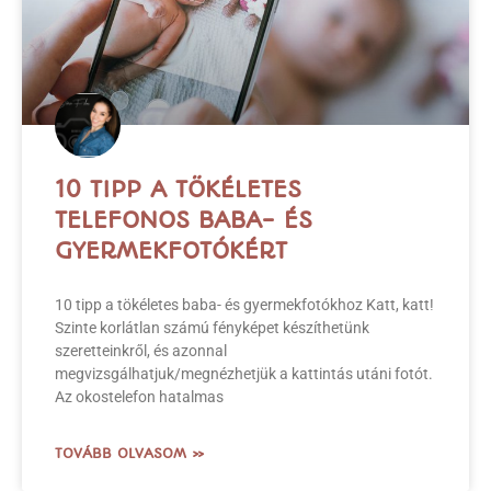
TÖKÉLETES, EGYEDI ESKÜVŐI
MEGHÍVÓK 1 FELEJTHETETLEN
ESKÜVŐRE💌
Az esküvői készülődés egyik legizgalmasabb pillanata,
amikor végre kiválaszthatod az esküvői meghívókat!
Gondolj bele: ez az első dolog, amit a vendégeid kézbe
vesznek, és máris
TOVÁBB OLVASOM »
FOTÓZÁS