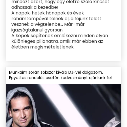
2.072
DF Production Dóra Film
Esküvői & lifestyle fotózás női szemmel
& szeretettel! 📸🥰💕
FILOZÓFIÁM
Professzionális fotósnak lenni nagyon
különleges. Az, hogy életed egy-egy
fontosabb eseményének a részévé válhatok
számomra kiváltság. Legyen szó akár
esküvői
,
kismama
,
baba
,
családi
vagy
páros
képek
készítéséről…
SZERETEK
minden részletet megörökíteni,
mindezt azért, hogy egy életre szóló kincset
adhassak a kezedbe!
A napok, hetek hónapok és évek
rohamtempóval telnek el, a fejünk felett