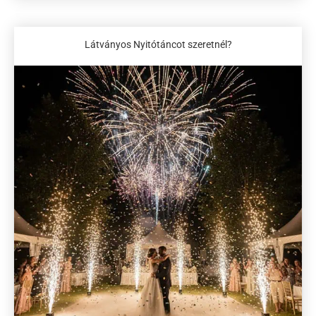
SZOLGÁLTATÁSOK
Esküvői Fotózás
Páros, Jegyes Fotózás
Kismama Fotózás
Baba Fotózás
Családi Fotózás
Online Meghívó
Ételfotózás
Esküvői Videó
AJÁNLATOT KÉREK
Látványos Nyitótáncot szeretnél?