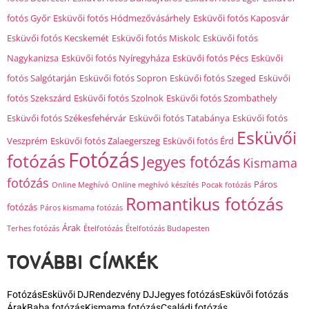
fotós Győr
Esküvői fotós Hódmezővásárhely
Esküvői fotós Kaposvár
Esküvői fotós Kecskemét
Esküvői fotós Miskolc
Esküvői fotós
Nagykanizsa
Esküvői fotós Nyíregyháza
Esküvői fotós Pécs
Esküvői
fotós Salgótarján
Esküvői fotós Sopron
Esküvői fotós Szeged
Esküvői
fotós Szekszárd
Esküvői fotós Szolnok
Esküvői fotós Szombathely
Esküvői fotós Székesfehérvár
Esküvői fotós Tatabánya
Esküvői fotós
Esküvői
Veszprém
Esküvői fotós Zalaegerszeg
Esküvői fotós Érd
Fotózás
fotózás
Jegyes fotózás
Kismama
fotózás
Páros
Online Meghívó
Online meghívó készítés
Pocak fotózás
Romantikus fotózás
fotózás
Páros kismama fotózás
Árak
Terhes fotózás
Ételfotózás
Ételfotózás Budapesten
TOVÁBBI CÍMKÉK
Fotózás
Esküvői DJ
Rendezvény DJ
Jegyes fotózás
Esküvői fotózás
Árak
Baba fotózás
Kismama fotózás
Családi fotózás