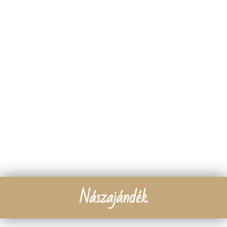
„Bár nagyon szeretjük a gyerekeket,
szeretnénk, ha ez a nap
maximálisan rólunk szólna és minden
résztvevő kötetlenül tudna szórakozni. Ezért
kérjük,
gyermekeiteket ne hozzátok magatokkal az
esküvőre.”
Nászajándék