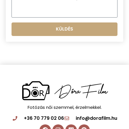
KÜLDÉS
Fotózás női szemmel, érzelmekkel.
+36 70 779 02 06
info@dorafilm.hu