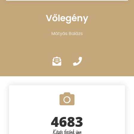
Vőlegény
Mátyás Balázs
4683
Közös fotónk van