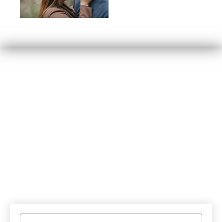
Ugye számíthatunk Rád?
LEGKÉSŐBB 2023.06.30-IG VÁRJUK
VISSZAJELZÉSEDET!