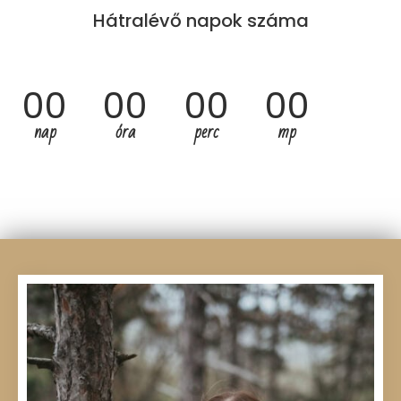
Hátralévő napok száma
00
00
00
00
nap
óra
perc
mp