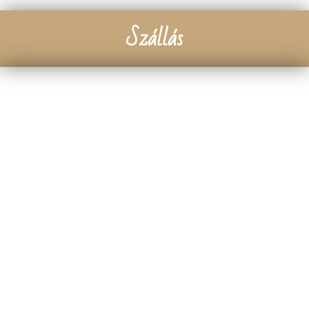
Szállás
Az esküvő helyszínén mindenki számára
tudunk biztosítani szálláslehetőséget
önköltséges alapon. A szállás ára 5600-8550
Ft/fő, mely tartalmazza a reggelit. A
foglalással
kapcsolatos igényeidet jelezd a lenti űrlap