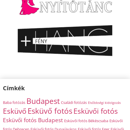
Címkék
Budapest
Baba fotózás
Családi fotózás
Elsőbbségi kidolgozás
Esküvő fotós
Esküvő
Esküvői fotós
Esküvői fotós Budapest
Esküvői fotós Békéscsaba
Esküvői
fotós Debrecen
Esküvői fotós Dunaújváros
Esküvői fotós Eger
Esküvői