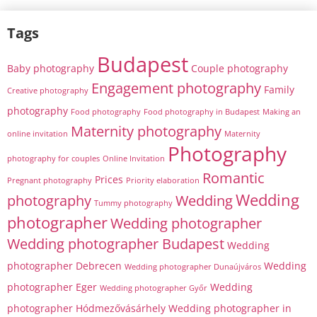
Tags
Budapest
Baby photography
Couple photography
Engagement photography
Family
Creative photography
photography
Food photography
Food photography in Budapest
Making an
Maternity photography
online invitation
Maternity
Photography
photography for couples
Online Invitation
Romantic
Prices
Pregnant photography
Priority elaboration
Wedding
photography
Wedding
Tummy photography
photographer
Wedding photographer
Wedding photographer Budapest
Wedding
photographer Debrecen
Wedding
Wedding photographer Dunaújváros
photographer Eger
Wedding
Wedding photographer Győr
photographer Hódmezővásárhely
Wedding photographer in