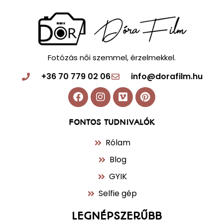
Fotózás női szemmel, érzelmekkel.
+36 70 779 02 06
info@dorafilm.hu
FONTOS TUDNIVALÓK
Rólam
Blog
GYIK
Selfie gép
LEGNÉPSZERŰBB