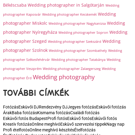
Békéscsaba
Wedding photographer in Salgótarján
Wedding
Wedding
photographer Kaposvár
Wedding photographer Kecskemét
photographer Miskolc
Wedding
Wedding photographer Nagykanizsa
photographer Nyíregyháza
Wedding
Wedding photographer Sopron
photographer Szeged
Wedding
Wedding photographer Szekszárd
photographer Szolnok
Wedding photographer Szombathely
Wedding
photographer Székesfehérvár
Wedding photographer Tatabánya
Wedding
photographer Veszprém
Wedding photographer Zalaegerszeg
Wedding
Wedding photography
photographer Érd
TOVÁBBI CÍMKÉK
Fotózás
Esküvői DJ
Rendezvény DJ
Jegyes fotózás
Esküvői fotózás
Árak
Baba fotózás
Kismama fotózás
Családi fotózás
Esküvői fotós Budapest
Profi fotós
Esküvő fotós
Esküvői fotós
Kreatív fotózás
Online meghívó
Esküvő szervezési tippek
Nagy nap
Profi ételfotós
Online meghívó készítés
Ételfotózás